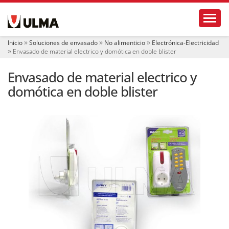
N
Toggl
a
v
e
Inicio
Soluciones de envasado
No alimenticio
Electrónica-Electricidad
g
Envasado de material electrico y domótica en doble blister
a
c
Envasado de material electrico y
i
ó
domótica en doble blister
n