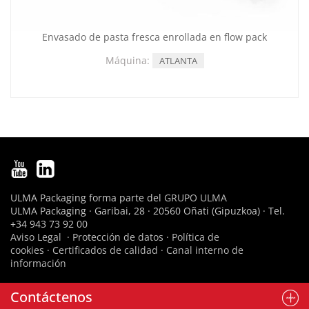
Envasado de pasta fresca enrollada en flow pack
Máquina:
ATLANTA
ULMA Packaging forma parte del
GRUPO ULMA
ULMA Packaging · Garibai, 28 · 20560 Oñati (Gipuzkoa) · Tel.
+34 943 73 92 00
Aviso Legal
·
Protección de datos
·
Política de
cookies
·
Certificados de calidad
·
Canal interno de
información
Contáctenos