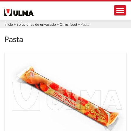
N
Toggl
a
v
e
Inicio
Soluciones de envasado
Otros food
Pasta
g
a
Pasta
c
i
ó
n