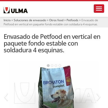
N
Toggl
a
v
e
Inicio
Soluciones de envasado
Otros food
Petfoods
Envasado de
g
Petfood en vertical en paquete fondo estable con soldadura 4 esquinas.
a
c
Envasado de Petfood en vertical en
i
ó
paquete fondo estable con
n
soldadura 4 esquinas.
‹
›