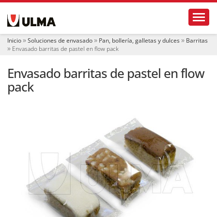
N
Toggl
a
v
e
Inicio
Soluciones de envasado
Pan, bollería, galletas y dulces
Barritas
g
Envasado barritas de pastel en flow pack
a
c
Envasado barritas de pastel en flow
i
ó
pack
n