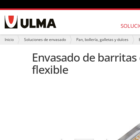
N
a
SOLUCI
v
e
U
Inicio
Soluciones de envasado
Pan, bollería, galletas y dulces
g
s
a
t
Envasado de barritas
c
e
i
d
flexible
ó
e
n
s
t
á
a
q
u
í
: