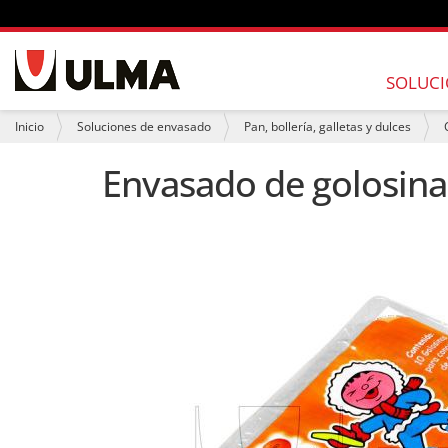
N
a
SOLUCI
v
e
U
Inicio
Soluciones de envasado
Pan, bollería, galletas y dulces
g
s
a
t
Envasado de golosina
c
e
i
d
ó
e
n
s
t
á
a
q
u
í
: