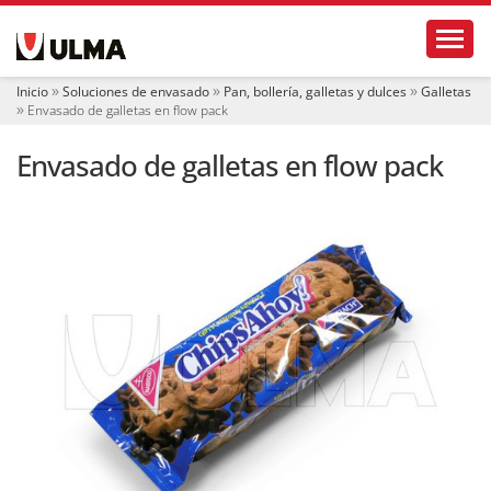
N
Toggl
a
v
e
Inicio
Soluciones de envasado
Pan, bollería, galletas y dulces
Galletas
g
Envasado de galletas en flow pack
a
c
Envasado de galletas en flow pack
i
ó
n