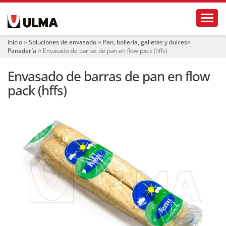
N
Toggl
a
v
e
Inicio
Soluciones de envasado
Pan, bollería, galletas y dulces
g
Panadería
Envasado de barras de pan en flow pack (hffs)
a
c
Envasado de barras de pan en flow
i
ó
pack (hffs)
n