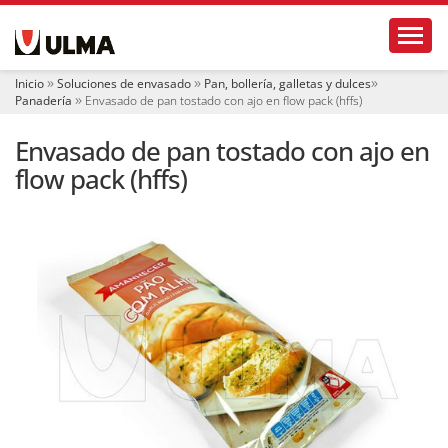
N
Toggl
a
v
e
Inicio
Soluciones de envasado
Pan, bollería, galletas y dulces
g
Panadería
Envasado de pan tostado con ajo en flow pack (hffs)
a
c
Envasado de pan tostado con ajo en
i
ó
flow pack (hffs)
n