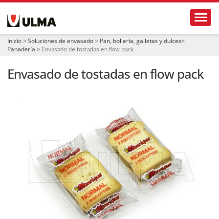
N
Toggl
a
v
e
Inicio
Soluciones de envasado
Pan, bollería, galletas y dulces
g
Panadería
Envasado de tostadas en flow pack
a
c
Envasado de tostadas en flow pack
i
ó
n