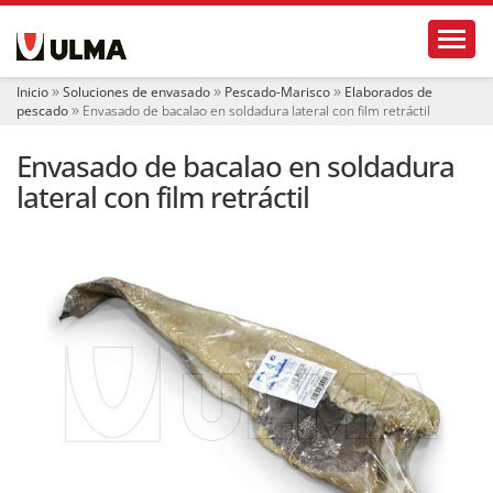
N
Toggl
a
v
e
Inicio
Soluciones de envasado
Pescado-Marisco
Elaborados de
g
pescado
Envasado de bacalao en soldadura lateral con film retráctil
a
c
Envasado de bacalao en soldadura
i
ó
lateral con film retráctil
n