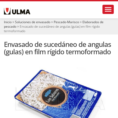
N
Toggl
a
v
e
Inicio
Soluciones de envasado
Pescado-Marisco
Elaborados de
g
pescado
Envasado de sucedáneo de angulas (gulas) en film rígido
a
termoformado
c
i
Envasado de sucedáneo de angulas
ó
(gulas) en film rígido termoformado
n