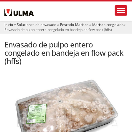
N
Toggl
a
v
e
Inicio
Soluciones de envasado
Pescado-Marisco
Marisco congelado
g
Envasado de pulpo entero congelado en bandeja en flow pack (hffs)
a
c
Envasado de pulpo entero
i
ó
congelado en bandeja en flow pack
n
(hffs)