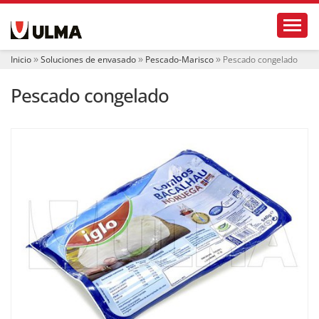
N
Toggl
a
v
e
Inicio
Soluciones de envasado
Pescado-Marisco
Pescado congelado
g
a
Pescado congelado
c
i
ó
n