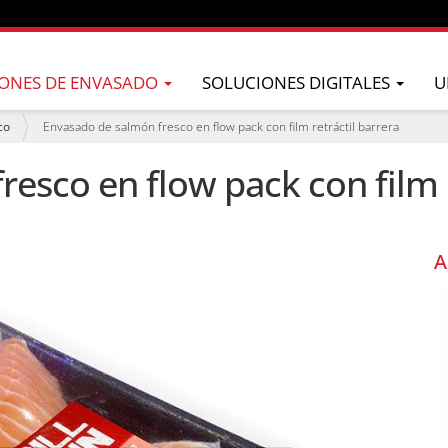
ONES DE ENVASADO
SOLUCIONES DIGITALES
U
co
Envasado de salmón fresco en flow pack con film retráctil barrera
esco en flow pack con film r
A