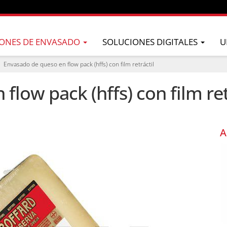
ONES DE ENVASADO
SOLUCIONES DIGITALES
U
Envasado de queso en flow pack (hffs) con film retráctil
low pack (hffs) con film ret
A