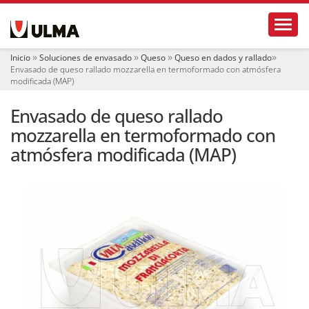
N
Toggl
a
v
e
Inicio
Soluciones de envasado
Queso
Queso en dados y rallado
g
Envasado de queso rallado mozzarella en termoformado con atmósfera
a
modificada (MAP)
c
i
Envasado de queso rallado
ó
mozzarella en termoformado con
n
atmósfera modificada (MAP)