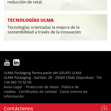
reducción de retal.
TECNOLOGÍAS ULMA
Tecnologías orientadas la mejora de la
sostenibilidad a través de la innovación
ULMA Packaging forma parte del
GRUPO ULMA
ULMA Packaging · Garibai, 28 · 20560 Oñati (Gipuzkoa) · Tel.
+34 943 73 92 00
Aviso Legal
·
Protección de datos
·
Política de
cookies
·
Certificados de calidad
·
Canal interno de
información
Contáctenos