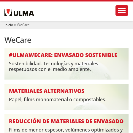
N
Toggl
a
v
e
Inicio
WeCare
g
a
WeCare
c
i
ó
#ULMAWECARE: ENVASADO SOSTENIBLE
n
Sostenibilidad. Tecnologías y materiales
respetuosos con el medio ambiente.
MATERIALES ALTERNATIVOS
Papel, films monomaterial o compostables.
REDUCCIÓN DE MATERIALES DE ENVASADO
Films de menor espesor, volúmenes optimizados y