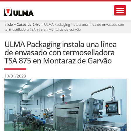
N
Toggl
a
v
e
Inicio
Casos de éxito
ULMA Packaging instala una línea de envasado con
g
termoselladora TSA 875 en Montaraz de Garvão
a
c
ULMA Packaging instala una línea
i
ó
de envasado con termoselladora
n
TSA 875 en Montaraz de Garvão
10/01/2023