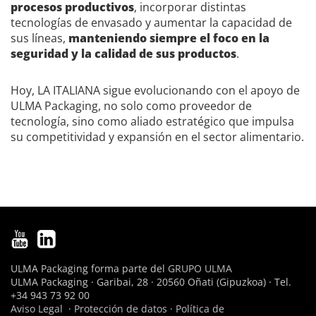
procesos productivos
, incorporar distintas
tecnologías de envasado y aumentar la capacidad de
sus líneas,
manteniendo siempre el foco en la
seguridad y la calidad de sus productos
.
Hoy, LA ITALIANA sigue evolucionando con el apoyo de
ULMA Packaging, no solo como proveedor de
tecnología, sino como aliado estratégico que impulsa
su competitividad y expansión en el sector alimentario.
ULMA Packaging forma parte del
GRUPO ULMA
ULMA Packaging · Garibai, 28 · 20560 Oñati (Gipuzkoa) · Tel.
+34 943 73 92 00
Aviso Legal
·
Protección de datos
·
Política de