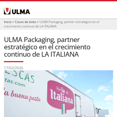
N
a
v
e
Inicio
Casos de éxito
ULMA Packaging, partner estratégico en el
g
crecimiento continuo de LA ITALIANA
a
c
ULMA Packaging, partner
i
ó
estratégico en el crecimiento
n
continuo de LA ITALIANA
17/02/2026