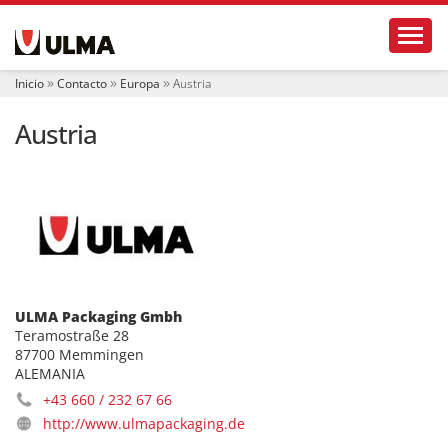
N
Toggl
a
v
e
Inicio
Contacto
Europa
Austria
g
a
Austria
c
i
ó
n
ULMA Packaging Gmbh
Teramostraße 28
87700 Memmingen
ALEMANIA
+43 660 / 232 67 66
http://www.ulmapackaging.de