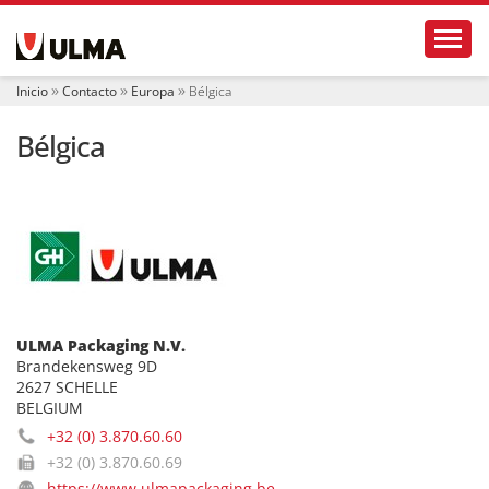
N
Toggl
a
v
e
Inicio
Contacto
Europa
Bélgica
g
a
Bélgica
c
i
ó
n
ULMA Packaging N.V.
Brandekensweg 9D
2627 SCHELLE
BELGIUM
+32 (0) 3.870.60.60
+32 (0) 3.870.60.69
https://www.ulmapackaging.be