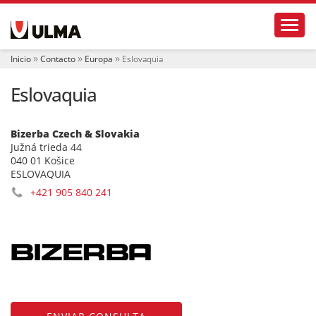
N
Toggl
a
v
e
Inicio
Contacto
Europa
Eslovaquia
g
a
Eslovaquia
c
i
ó
n
Bizerba Czech & Slovakia
Južná trieda 44
040 01 Košice
ESLOVAQUIA
+421 905 840 241