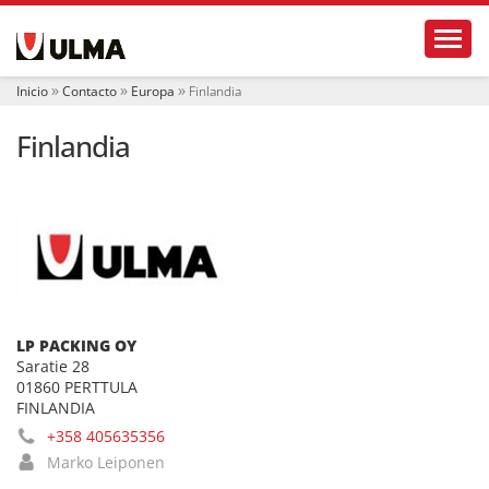
N
Toggl
a
v
e
Inicio
Contacto
Europa
Finlandia
g
a
Finlandia
c
i
ó
n
LP PACKING OY
Saratie 28
01860 PERTTULA
FINLANDIA
+358 405635356
Marko Leiponen