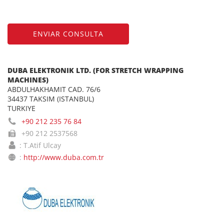
ENVIAR CONSULTA
DUBA ELEKTRONIK LTD. (FOR STRETCH WRAPPING
MACHINES)
ABDULHAKHAMIT CAD. 76/6
34437 TAKSIM (ISTANBUL)
TURKIYE
+90 212 235 76 84
+90 212 2537568
: T.Atif Ulcay
:
http://www.duba.com.tr