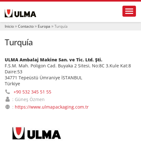
N
Toggl
a
v
e
Inicio
Contacto
Europa
Turquía
g
a
Turquía
c
i
ó
n
ULMA Ambalaj Makine San. ve Tic. Ltd. Şti.
F.S.M. Mah. Poligon Cad. Buyaka 2 Sitesi, No:8C 3.Kule Kat:8
Daire:53
34771 Tepeüstü Ümraniye İSTANBUL
Türkiye
+90 532 345 51 55
: Güneş Özmen
:
https://www.ulmapackaging.com.tr