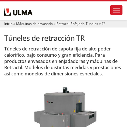
N
Toggl
a
v
e
Inicio
Máquinas de envasado
Retráctil-Enfajado-Túneles
TR
g
a
Túneles de retracción TR
c
i
ó
Túneles de retracción de capota fija de alto poder
n
calorífico, bajo consumo y gran eficiencia. Para
productos envasados en enjadadoras y máquinas de
Retráctil. Modelos de distintas medidas y prestaciones
así como modelos de dimensiones especiales.