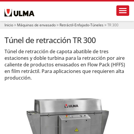
N
Toggl
a
v
e
Inicio
Máquinas de envasado
Retráctil-Enfajado-Túneles
TR 300
g
a
Túnel de retracción TR 300
c
i
ó
Túnel de retracción de capota abatible de tres
n
estaciones y doble turbina para la retracción por aire
caliente de productos envasados en Flow Pack (HFFS)
en film retráctil. Para aplicaciones que requieren alta
producción.