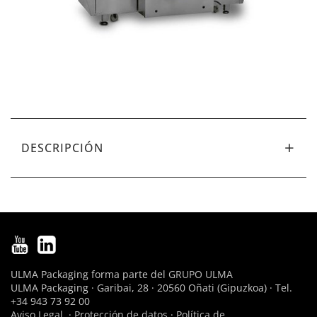
DESCRIPCIÓN
ULMA Packaging forma parte del
GRUPO ULMA
ULMA Packaging · Garibai, 28 · 20560 Oñati (Gipuzkoa) · Tel.
+34 943 73 92 00
Aviso Legal
·
Protección de datos
·
Política de