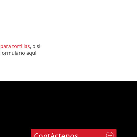
ara tortillas
, o si
 formulario aquí
Contáctenos