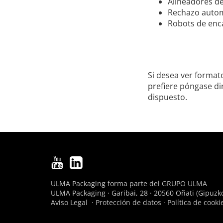
Alineadores de
Rechazo autom
Robots de enca
Si desea ver format
prefiere póngase di
dispuesto.
ULMA Packaging forma parte del
GRUPO ULMA
ULMA Packaging · Garibai, 28 · 20560 Oñati (Gipuzko
Aviso Legal
·
Protección de datos
·
Política de cooki