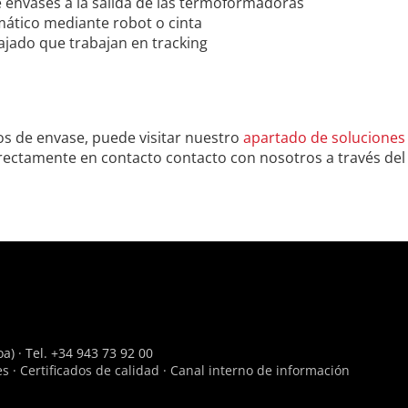
 envases a la salida de las termoformadoras
ático mediante robot o cinta
jado que trabajan en tracking
os de envase, puede visitar nuestro
apartado de soluciones p
rectamente en contacto contacto con nosotros a través del
a) · Tel. +34 943 73 92 00
es
·
Certificados de calidad
·
Canal interno de información