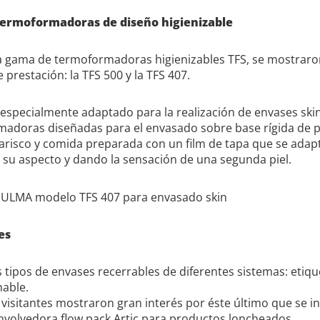
termoformadoras de diseño higienizable
a gama de termoformadoras higienizables TFS, se mostrar
 prestación: la TFS 500 y la TFS 407.
especialmente adaptado para la realización de envases ski
madoras diseñadas para el envasado sobre base rígida de 
arisco y comida preparada con un film de tapa que se adapt
su aspecto y dando la sensación de una segunda piel.
es
 tipos de envases recerrables de diferentes sistemas: etiqu
hable.
s visitantes mostraron gran interés por éste último que se 
nvolvedora flow pack Artic para productos loncheados.