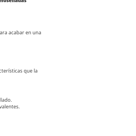
moselladas
para acabar en una
erísticas que la
llado.
valentes.