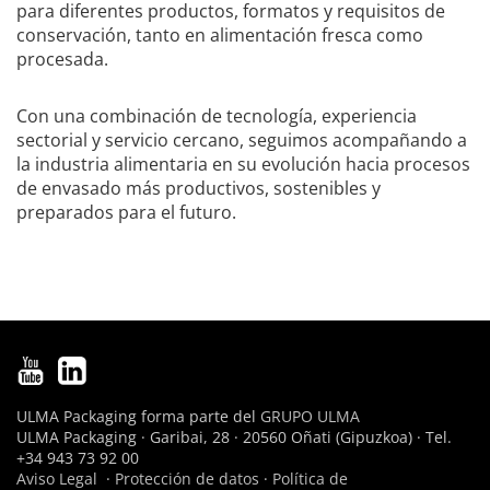
para diferentes productos, formatos y requisitos de
conservación, tanto en alimentación fresca como
procesada.
Con una combinación de tecnología, experiencia
sectorial y servicio cercano, seguimos acompañando a
la industria alimentaria en su evolución hacia procesos
de envasado más productivos, sostenibles y
preparados para el futuro.
ULMA Packaging forma parte del
GRUPO ULMA
ULMA Packaging · Garibai, 28 · 20560 Oñati (Gipuzkoa) · Tel.
+34 943 73 92 00
Aviso Legal
·
Protección de datos
·
Política de