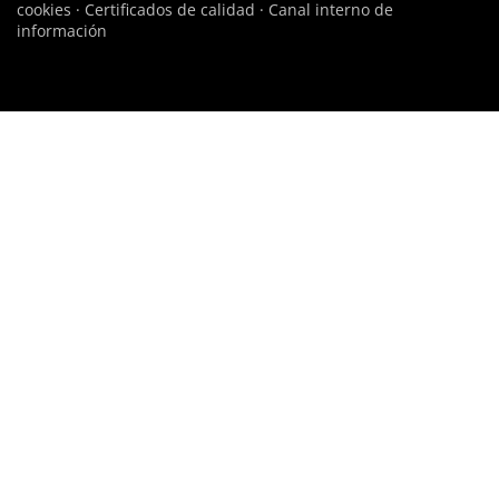
cookies
·
Certificados de calidad
·
Canal interno de
información