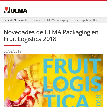
N
a
v
e
Inicio
Noticias
Novedades de ULMA Packaging en Fruit Logistica 2018
g
a
Novedades de ULMA Packaging en
c
i
Fruit Logistica 2018
ó
n
06/02/2018