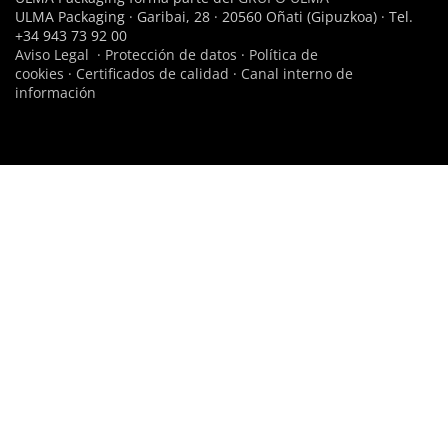
ULMA Packaging · Garibai, 28 · 20560 Oñati (Gipuzkoa) · Tel.
+34 943 73 92 00
Aviso Legal
·
Protección de datos
·
Política de
cookies
·
Certificados de calidad
·
Canal interno de
información