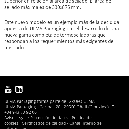
superior en relación al área de sellado. El área de
sellado máxima es de 330x875 mm.
Este nuevo modelo es un ejemplo más de la decidida
apuesta de ULMA Packaging por el desarrollo de una
nueva gama completa de termoselladoras que
respondan a los requerimientos más exigentes del
mercado.
ULMA Packaging forma parte del
GRUPO ULMA
ULMA Packaging · Garibai, 28 · 20560 Oñati (Gipuzkoa) · Tel.
+34 943 73 92 00
Aviso Legal
·
Protección de datos
·
Política de
cookies
·
Certificados de calidad
·
Canal interno de
información