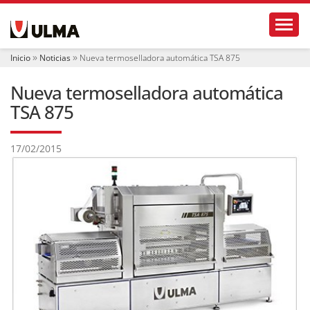
N
Toggl
a
v
e
Inicio
Noticias
Nueva termoselladora automática TSA 875
g
a
Nueva termoselladora automática
c
i
TSA 875
ó
n
17/02/2015