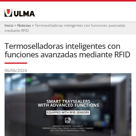
N
a
v
e
Inicio
Noticias
Termoselladoras inteligentes con funciones avanzadas
g
mediante RFID
a
c
Termoselladoras inteligentes con
i
ó
funciones avanzadas mediante RFID
n
06/06/2024