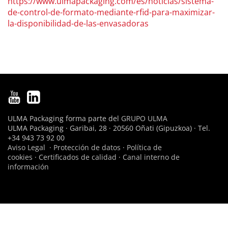
https://www.ulmapackaging.com/es/noticias/sistema-
de-control-de-formato-mediante-rfid-para-maximizar-
la-disponibilidad-de-las-envasadoras
ULMA Packaging forma parte del
GRUPO ULMA
ULMA Packaging · Garibai, 28 · 20560 Oñati (Gipuzkoa) · Tel.
+34 943 73 92 00
Aviso Legal
·
Protección de datos
·
Política de
cookies
·
Certificados de calidad
·
Canal interno de
información