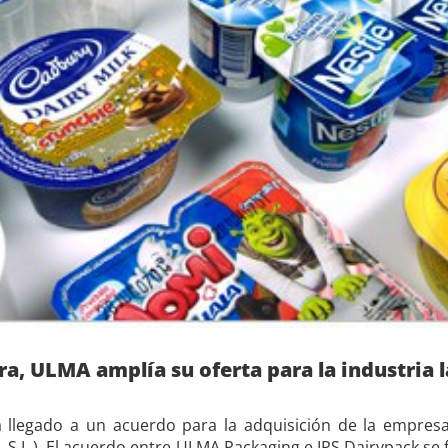
a, ULMA amplía su oferta para la industria 
llegado a un acuerdo para la adquisición de la empresa 
 S.L.). El acuerdo entre ULMA Packaging e IPS Dairypack se 