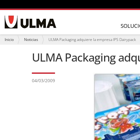
N
a
SOLUCI
v
e
U
Inicio
Noticias
ULMA Packaging adquiere la empresa IPS Dairypack
g
s
a
t
ULMA Packaging adqu
c
e
i
d
ó
e
n
s
t
04/03/2009
á
a
q
u
í
: