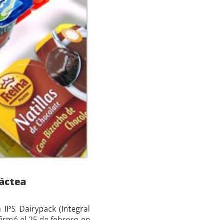
láctea
IPS Dairypack (Integral
firmó el 25 de febrero en