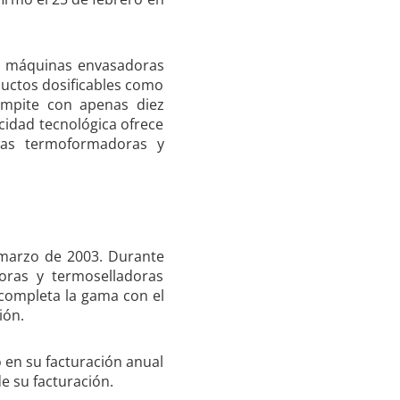
de máquinas envasadoras
ductos dosificables como
compite con apenas diez
idad tecnológica ofrece
nas termoformadoras y
 marzo de 2003. Durante
ras y termoselladoras
 completa la gama con el
ión.
 en su facturación anual
de su facturación.