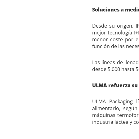
Soluciones a medi
Desde su origen, I
mejor tecnología I+
menor coste por en
función de las neces
Las líneas de llen
desde 5.000 hasta 5
ULMA refuerza su 
ULMA Packaging l
alimentario, según
máquinas termoform
industria láctea y c