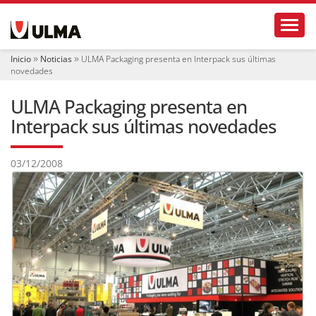
N
Toggl
a
v
e
Inicio
Noticias
ULMA Packaging presenta en Interpack sus últimas
g
novedades
a
c
ULMA Packaging presenta en
i
ó
Interpack sus últimas novedades
n
03/12/2008