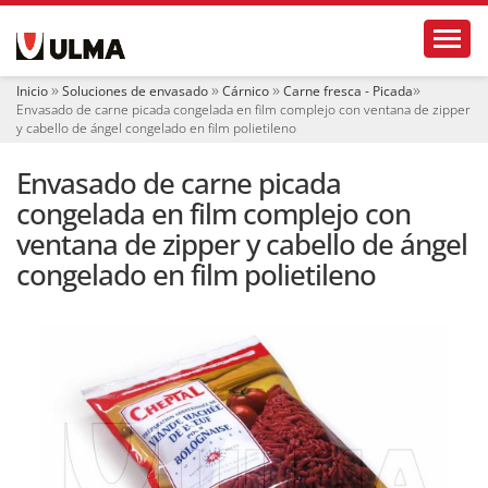
N
Toggl
a
v
e
Inicio
Soluciones de envasado
Cárnico
Carne fresca - Picada
g
Envasado de carne picada congelada en film complejo con ventana de zipper
a
y cabello de ángel congelado en film polietileno
c
i
Envasado de carne picada
ó
congelada en film complejo con
n
ventana de zipper y cabello de ángel
congelado en film polietileno