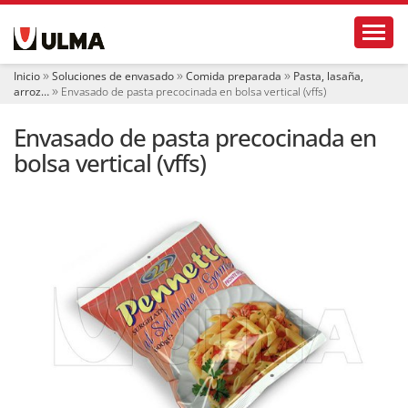
N
Toggl
a
v
e
Inicio
Soluciones de envasado
Comida preparada
Pasta, lasaña,
g
arroz…
Envasado de pasta precocinada en bolsa vertical (vffs)
a
c
Envasado de pasta precocinada en
i
ó
bolsa vertical (vffs)
n