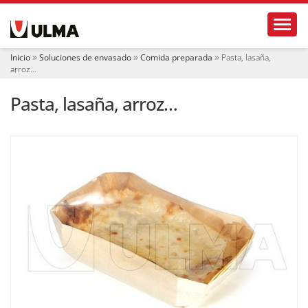
N
Toggl
a
v
e
Inicio
Soluciones de envasado
Comida preparada
Pasta, lasaña,
g
arroz…
a
c
Pasta, lasaña, arroz…
i
ó
n