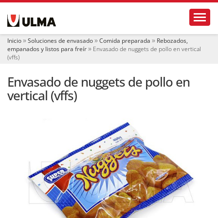
N
Toggl
a
v
e
Inicio
Soluciones de envasado
Comida preparada
Rebozados,
g
empanados y listos para freír
Envasado de nuggets de pollo en vertical
a
(vffs)
c
i
Envasado de nuggets de pollo en
ó
vertical (vffs)
n