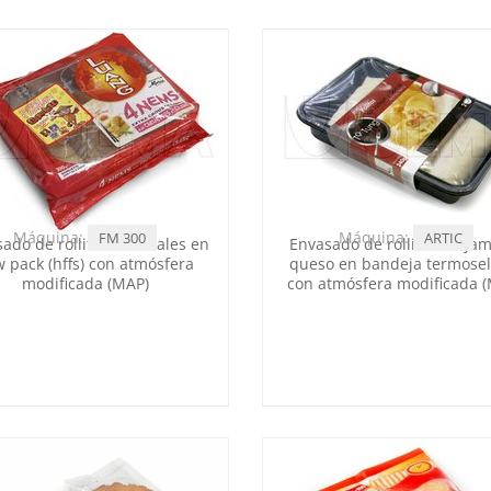
Máquina:
Máquina:
FM 300
ARTIC
ado de rollitos orientales en
Envasado de rollitos de ja
w pack (hffs) con atmósfera
queso en bandeja termosel
modificada (MAP)
con atmósfera modificada 