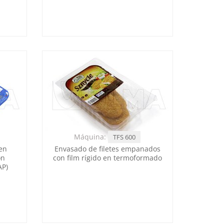
Máquina:
TFS 600
en
Envasado de filetes empanados
on
con film rígido en termoformado
AP)