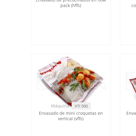
pack (hffs)
co
Máquina:
VTI 500
Envasado de mini croquetas en
Enva
vertical (vffs)