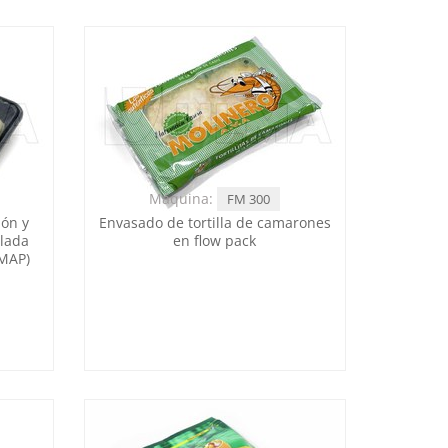
Máquina:
FM 300
món y
Envasado de tortilla de camarones
lada
en flow pack
(MAP)