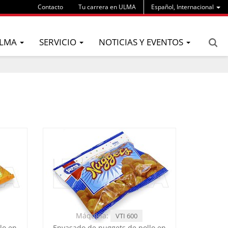
Contacto
Tu carrera en ULMA
Español, Internacional
LMA
SERVICIO
NOTICIAS Y EVENTOS
Máquina:
VTI 600
lo en
Envasado de nuggets de pollo en