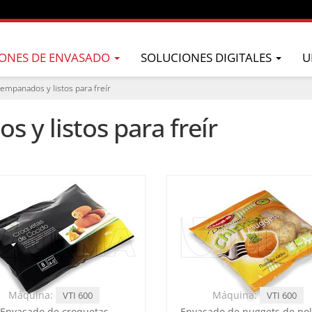
ONES DE ENVASADO
SOLUCIONES DIGITALES
U
empanados y listos para freír
y listos para freír
Máquina:
Máquina:
VTI 600
VTI 600
Envasado de croquetas
Envasado de nuggets de pol