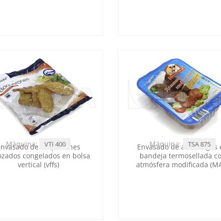
Máquina:
Máquina:
VTI 400
TSA 875
Envasado de boquerones
Envasado de albóndigas 
ozados congelados en bolsa
bandeja termosellada c
vertical (vffs)
atmósfera modificada (M