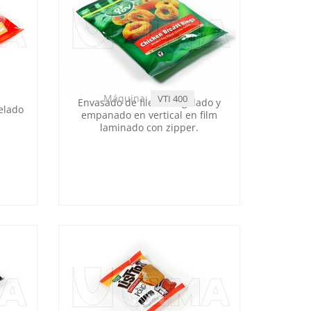
Máquina:
VTI 400
Envasado de filete congelado y
elado
empanado en vertical en film
laminado con zipper.