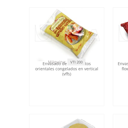
Máquina:
VTI 200
Envasado de mini rollitos
Envas
orientales congelados en vertical
flo
(vffs)