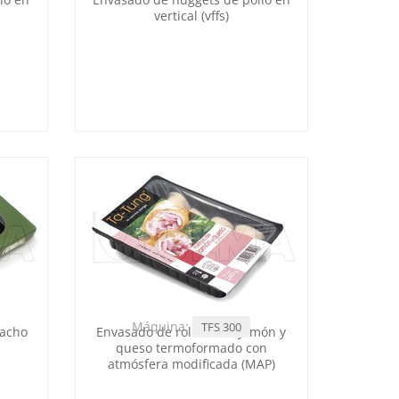
vertical (vffs)
Máquina:
TFS 300
tacho
Envasado de rollitos de jamón y
queso termoformado con
atmósfera modificada (MAP)