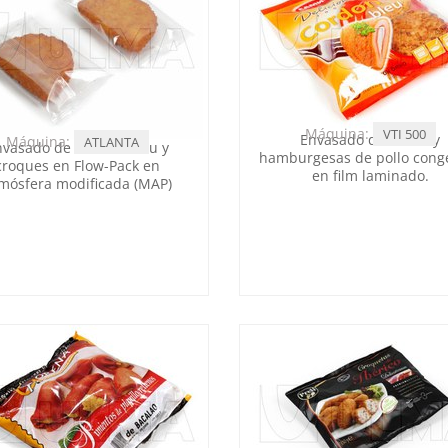
Máquina:
VTI 500
Envasado de filetes y
Máquina:
ATLANTA
nvasado de Cordon Bleu y
hamburgesas de pollo cong
croques en Flow-Pack en
en film laminado.
mósfera modificada (MAP)