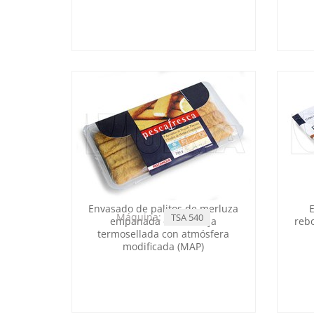
Envasado de palitos de merluza
Máquina:
TSA 540
empanada en bandeja
reb
termosellada con atmósfera
modificada (MAP)