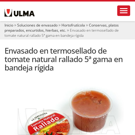
N
Toggl
a
v
e
Inicio
Soluciones de envasado
Hortofrutícola
Conservas, platos
g
preparados, encurtidos, hierbas, etc.
Envasado en termosellado de
a
tomate natural rallado 5ª gama en bandeja rígida
c
i
Envasado en termosellado de
ó
tomate natural rallado 5ª gama en
n
bandeja rígida