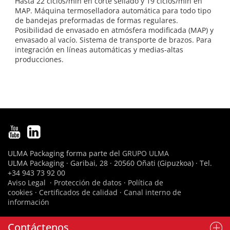
Hasta 22 ciclos/min en corte sellado y 19 ciclos/min en
MAP. Máquina termoselladora automática para todo tipo
de bandejas preformadas de formas regulares.
Posibilidad de envasado en atmósfera modificada (MAP) y
envasado al vacío. Sistema de transporte de brazos. Para
integración en líneas automáticas y medias-altas
producciones.
ULMA Packaging forma parte del
GRUPO ULMA
ULMA Packaging · Garibai, 28 · 20560 Oñati (Gipuzkoa) · Tel.
+34 943 73 92 00
Aviso Legal
·
Protección de datos
·
Política de
cookies
·
Certificados de calidad
·
Canal interno de
información
Contáctenos