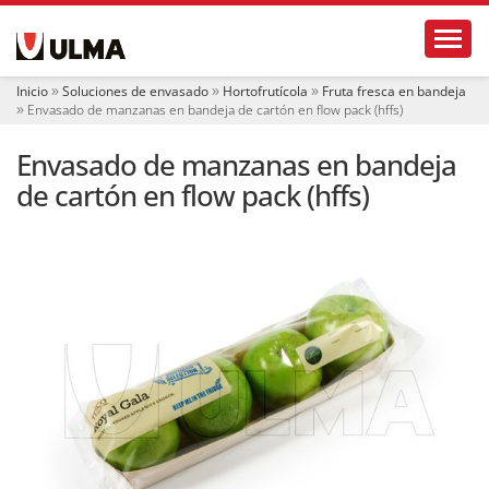
N
Toggl
a
v
e
Inicio
Soluciones de envasado
Hortofrutícola
Fruta fresca en bandeja
g
Envasado de manzanas en bandeja de cartón en flow pack (hffs)
a
c
Envasado de manzanas en bandeja
i
ó
de cartón en flow pack (hffs)
n