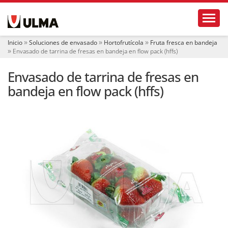
N
Toggl
a
v
e
Inicio
Soluciones de envasado
Hortofrutícola
Fruta fresca en bandeja
g
Envasado de tarrina de fresas en bandeja en flow pack (hffs)
a
c
Envasado de tarrina de fresas en
i
ó
bandeja en flow pack (hffs)
n