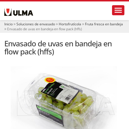
N
Toggl
a
v
e
Inicio
Soluciones de envasado
Hortofrutícola
Fruta fresca en bandeja
g
Envasado de uvas en bandeja en flow pack (hffs)
a
c
Envasado de uvas en bandeja en
i
ó
flow pack (hffs)
n