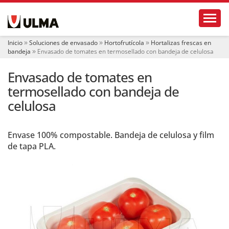
N
Toggl
a
v
e
Inicio
Soluciones de envasado
Hortofrutícola
Hortalizas frescas en
g
bandeja
Envasado de tomates en termosellado con bandeja de celulosa
a
c
Envasado de tomates en
i
ó
termosellado con bandeja de
n
celulosa
Envase 100% compostable. Bandeja de celulosa y film
de tapa PLA.