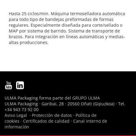
Hasta 25 ciclos/min. Máquina termoselladora automática
para todo tipo de bandejas preformadas de formas
regulares. Especialmente diseñada para corte/sellado o
MAP por sistema de barrido. Sistema de transporte de
brazos. Para integración en líneas automáticas y medias-
altas producciones.
ULMA Packaging forma parte del
GRUPO ULMA
ULMA Packaging · Garibai, 28 · 20560 Oñati (Gipuzkoa) · Tel.
+34 943 73 92 00
Aviso Legal
·
Protección de datos
·
Política de
cookies
·
Certificados de calidad
·
Canal interno de
información