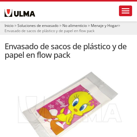
N
Toggl
a
v
e
Inicio
Soluciones de envasado
No alimenticio
Menaje y Hogar
g
Envasado de sacos de plástico y de papel en flow pack
a
c
Envasado de sacos de plástico y de
i
ó
papel en flow pack
n