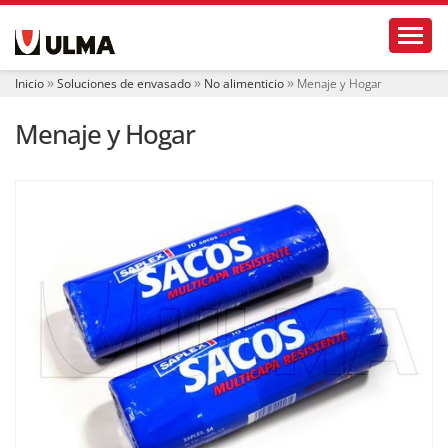
N
Toggl
a
v
e
Inicio
Soluciones de envasado
No alimenticio
Menaje y Hogar
g
a
Menaje y Hogar
c
i
ó
n