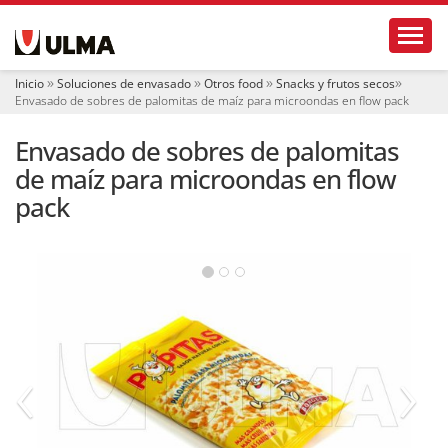
N
Toggl
a
v
e
Inicio
Soluciones de envasado
Otros food
Snacks y frutos secos
g
Envasado de sobres de palomitas de maíz para microondas en flow pack
a
c
Envasado de sobres de palomitas
i
ó
de maíz para microondas en flow
n
pack
‹
›