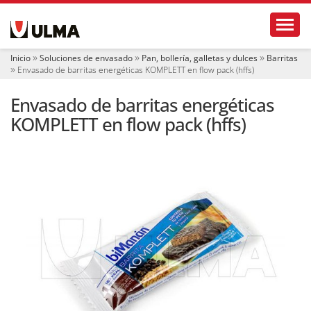
N
Toggl
a
v
e
Inicio
Soluciones de envasado
Pan, bollería, galletas y dulces
Barritas
g
Envasado de barritas energéticas KOMPLETT en flow pack (hffs)
a
c
Envasado de barritas energéticas
i
ó
KOMPLETT en flow pack (hffs)
n