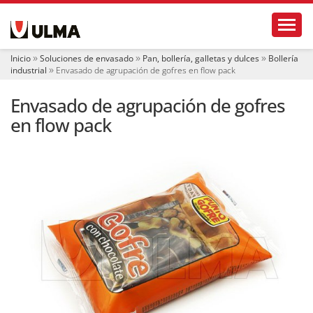
N
Toggl
a
v
e
Inicio
Soluciones de envasado
Pan, bollería, galletas y dulces
Bollería
g
industrial
Envasado de agrupación de gofres en flow pack
a
c
Envasado de agrupación de gofres
i
ó
en flow pack
n